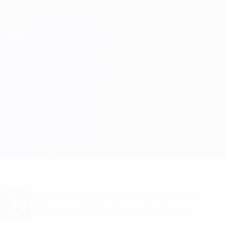
Passa
al
contenuto
Champions League Ufficiale
Scarica
principale
Risultati e Fantasy live
UEFA Champions League
Atleti vs Man City
Sommario
Aggiornamenti
Info partita
Vuoi notifiche sui gol e annunci sulla
formazione? Scarica subito l'app!