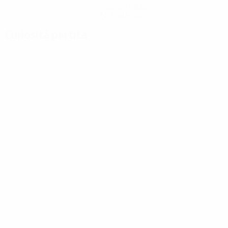
Scarica l'app
Non adesso
Curiosità partita