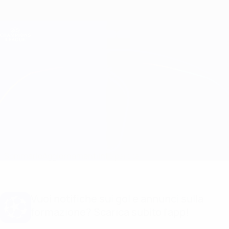
Passa
al
contenuto
Champions League Ufficiale
Scarica
principale
Risultati e Fantasy live
UEFA Champions League
Barcelona vs Bayern München
Sommario
Aggiornamenti
Info partita
Vuoi notifiche sui gol e annunci sulla
formazione? Scarica subito l'app!