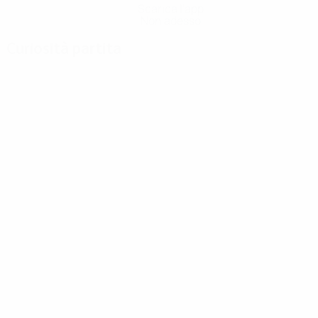
Scarica l'app
Non adesso
Curiosità partita