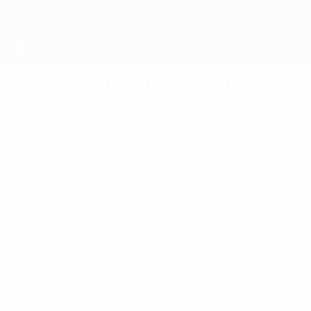
Passa
al
contenuto
Champions League Ufficiale
Scarica
principale
Risultati e Fantasy live
UEFA Champions League
Confronto squadre
Stagione 2026/27
Nessuna statistica disponibile ancora
Almeno una di queste squadre non ha giocato in
Champions League in questa stagione.