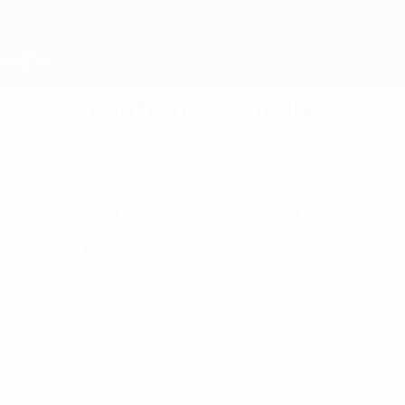
Passa
al
contenuto
Champions League Ufficiale
Scarica
principale
Risultati e Fantasy live
UEFA Champions League
Confronto squadre
Stagione 2026/27
Nessuna statistica disponibile ancora
Almeno una di queste squadre non ha giocato in
Champions League in questa stagione.