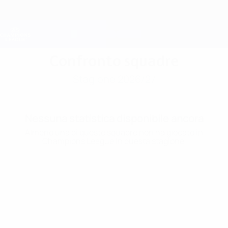
Passa
al
contenuto
Champions League Ufficiale
Scarica
principale
Risultati e Fantasy live
UEFA Champions League
Confronto squadre
Stagione 2026/27
Nessuna statistica disponibile ancora
Almeno una di queste squadre non ha giocato in
Champions League in questa stagione.