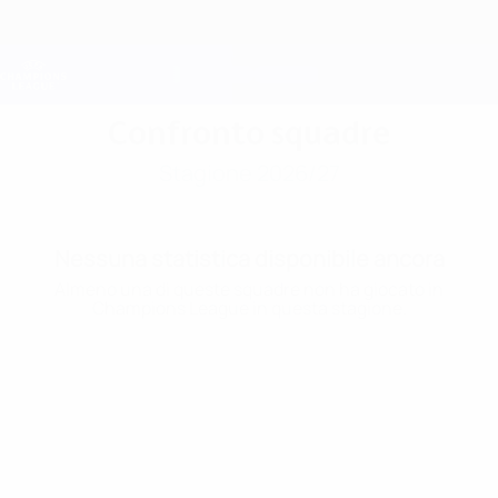
Passa
al
contenuto
Champions League Ufficiale
Scarica
principale
Risultati e Fantasy live
UEFA Champions League
Confronto squadre
Stagione 2026/27
Nessuna statistica disponibile ancora
Almeno una di queste squadre non ha giocato in
Champions League in questa stagione.