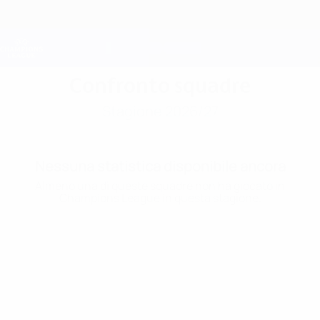
Passa
al
contenuto
Champions League Ufficiale
Scarica
principale
Risultati e Fantasy live
UEFA Champions League
Confronto squadre
Stagione 2026/27
Nessuna statistica disponibile ancora
Almeno una di queste squadre non ha giocato in
Champions League in questa stagione.