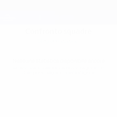
Passa
al
contenuto
Champions League Ufficiale
Scarica
principale
Risultati e Fantasy live
UEFA Champions League
Confronto squadre
Stagione 2026/27
Nessuna statistica disponibile ancora
Almeno una di queste squadre non ha giocato in
Champions League in questa stagione.