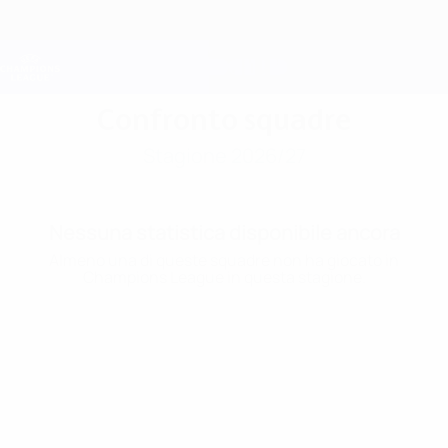
Passa
al
contenuto
Champions League Ufficiale
Scarica
principale
Risultati e Fantasy live
UEFA Champions League
Confronto squadre
Stagione 2026/27
Nessuna statistica disponibile ancora
Almeno una di queste squadre non ha giocato in
Champions League in questa stagione.