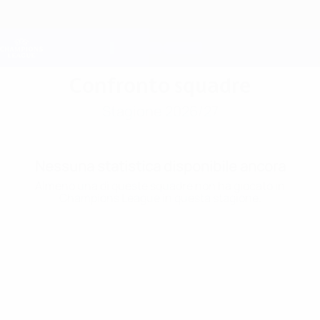
Passa
al
contenuto
Champions League Ufficiale
Scarica
principale
Risultati e Fantasy live
UEFA Champions League
Confronto squadre
Stagione 2026/27
Nessuna statistica disponibile ancora
Almeno una di queste squadre non ha giocato in
Champions League in questa stagione.